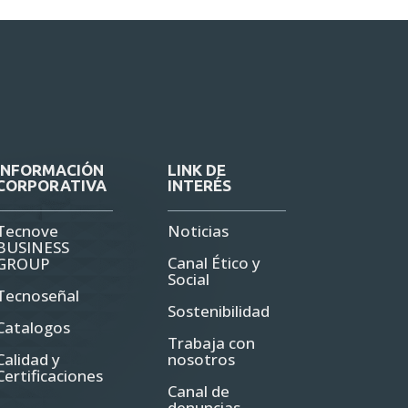
INFORMACIÓN
LINK DE
CORPORATIVA
INTERÉS
Tecnove
Noticias
BUSINESS
Canal Ético y
GROUP
Social
Tecnoseñal
Sostenibilidad
Catalogos
Trabaja con
Calidad y
nosotros
Certificaciones
Canal de
denuncias