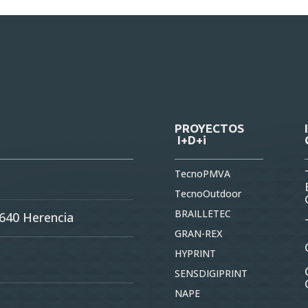
PROYECTOS
I+D+i
TecnoPMVA
TecnoOutdoor
BRAILLETEC
3640 Herencia
GRAN-REX
HYPRINT
SENSDIGIPRINT
NAPE