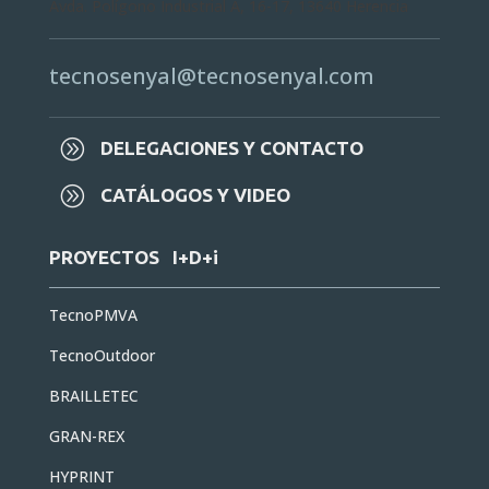
Avda. Polígono Industrial A, 16-17, 13640 Herencia
tecnosenyal@tecnosenyal.com
A
DELEGACIONES Y CONTACTO
A
CATÁLOGOS Y VIDEO
PROYECTOS I+D+i
TecnoPMVA
TecnoOutdoor
BRAILLETEC
GRAN-REX
HYPRINT