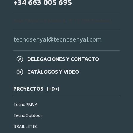
+34 663 005 695
Avda. Polígono Industrial A, 16-17, 13640 Herencia
tecnosenyal@tecnosenyal.com
A
DELEGACIONES Y CONTACTO
A
CATÁLOGOS Y VIDEO
PROYECTOS I+D+i
TecnoPMVA
TecnoOutdoor
BRAILLETEC